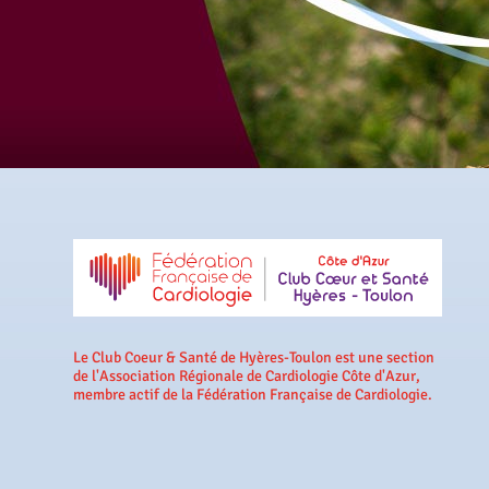
Le Club Coeur & Santé de Hyères-Toulon est une section
de l'Association Régionale de Cardiologie Côte d'Azur,
membre actif de la Fédération Française de Cardiologie.