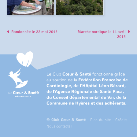
Randonnée le 22 mai 2015
Marche nordique le 11 avril
2015
Le Club
Cœur & Santé
fonctionne grâce
au soutien de la
Fédération Française de
Cardiologie, de l’Hôpital Léon Bérard,
de l’Agence Régionale de Santé Paca,
du Conseil départemental du Var, de la
Commune de Hyères et des adhérents
.
©
Club Cœur & Santé
-
Plan du site
-
Crédits
-
Nous contacter