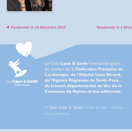
Randonnée le 18 décembre 2015
Randonnée le 4 déc
Le Club
Cœur & Santé
fonctionne grâce
au soutien de la
Fédération Française de
Cardiologie, de l’Hôpital Léon Bérard,
de l’Agence Régionale de Santé Paca,
du Conseil départemental du Var, de la
Commune de Hyères et des adhérents
.
©
Club Cœur & Santé
-
Plan du site
-
Crédits
-
Nous contacter