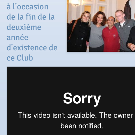
à l'occasion
de la fin de la
deuxième
année
d'existence de
ce Club