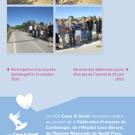
Participation à la Journée
Réunion des adhérents suivie
Solidargolf le 11 octobre
d'un pot de l'amitié le 25 juin
2015
2015
Le Club
Cœur & Santé
fonctionne grâce
au soutien de la
Fédération Française de
Cardiologie, de l’Hôpital Léon Bérard,
de l’Agence Régionale de Santé Paca,