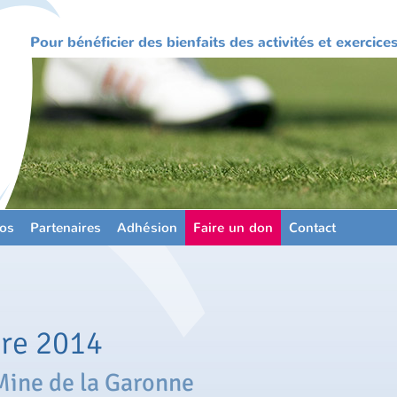
Pour bénéficier des bienfaits des activités et exercic
os
Partenaires
Adhésion
Faire un don
Contact
re 2014
 Mine de la Garonne