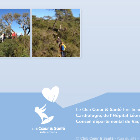
Le Club
Cœur & Santé
fonction
Cardiologie, de l’Hôpital Léo
Conseil départemental du Var
©
Club Cœur & Santé
-
Plan du site
-