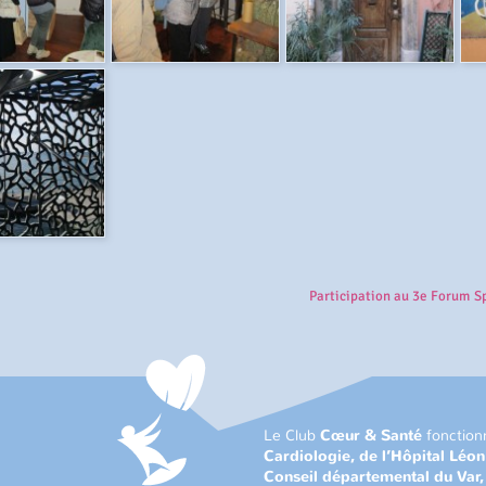
Participation au 3e Forum Spo
Le Club
Cœur & Santé
fonction
Cardiologie, de l’Hôpital Léo
Conseil départemental du Var