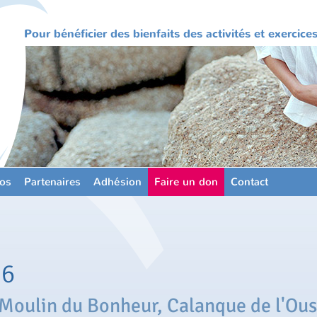
Pour bénéficier des bienfaits des activités et exercic
os
Partenaires
Adhésion
Faire un don
Contact
16
 Moulin du Bonheur, Calanque de l'Ous