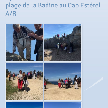
plage de la Badine au Cap Estérel
A/R