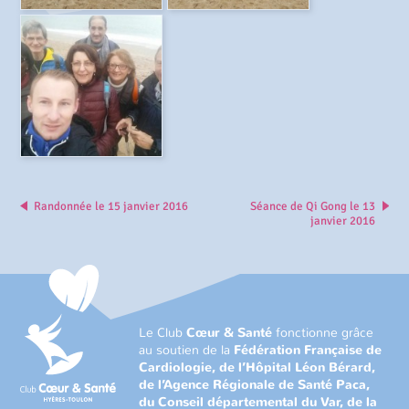
Randonnée le 15 janvier 2016
Séance de Qi Gong le 13
janvier 2016
Le Club
Cœur & Santé
fonctionne grâce
au soutien de la
Fédération Française de
Cardiologie, de l’Hôpital Léon Bérard,
de l’Agence Régionale de Santé Paca,
du Conseil départemental du Var, de la