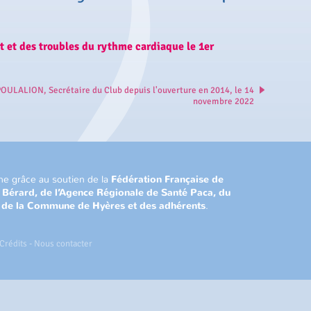
 et des troubles du rythme cardiaque le 1er
OULALION, Secrétaire du Club depuis l'ouverture en 2014, le 14
novembre 2022
ne grâce au soutien de la
Fédération Française de
n Bérard, de l’Agence Régionale de Santé Paca, du
, de la Commune de Hyères et des adhérents
.
Crédits
-
Nous contacter