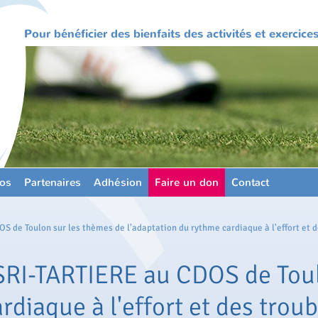
Pour bénéficier des bienfaits des activités et exercic
os
Partenaires
Adhésion
Faire un don
Contact
 de Toulon sur les thèmes de l'adaptation du rythme cardiaque à l'effort et 
RI-TARTIERE au CDOS de Toul
rdiaque à l'effort et des tro