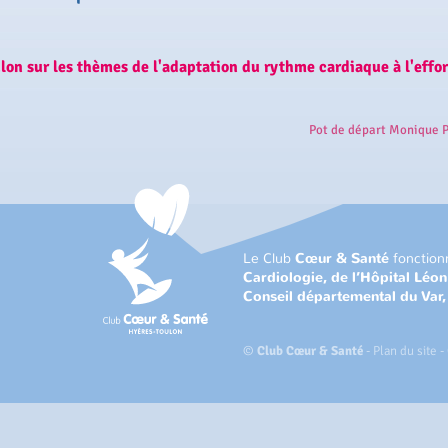
 sur les thèmes de l'adaptation du rythme cardiaque à l'effort
Pot de départ Monique P
Le Club
Cœur & Santé
fonction
Cardiologie, de l’Hôpital Léo
Conseil départemental du Var
©
Club Cœur & Santé
-
Plan du site
-