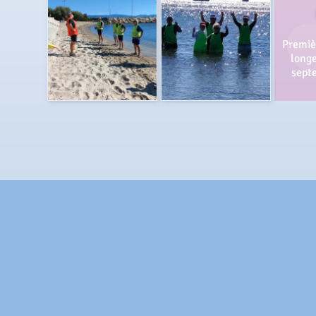
Premiè
longe
sept