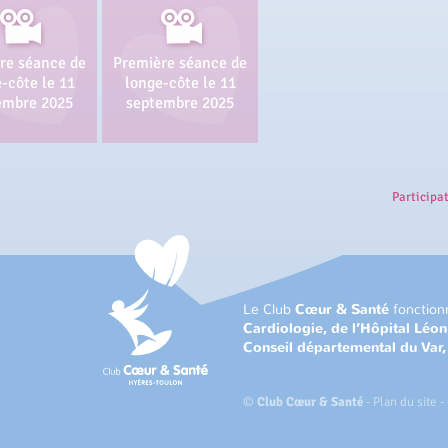
re séance de
Première séance de
-côte le 11
longe-côte le 11
embre 2025
septembre 2025
Participa
Le Club
Cœur & Santé
fonction
Cardiologie, de l’Hôpital Léo
Conseil départemental du Var
©
Club Cœur & Santé
-
Plan du site
-