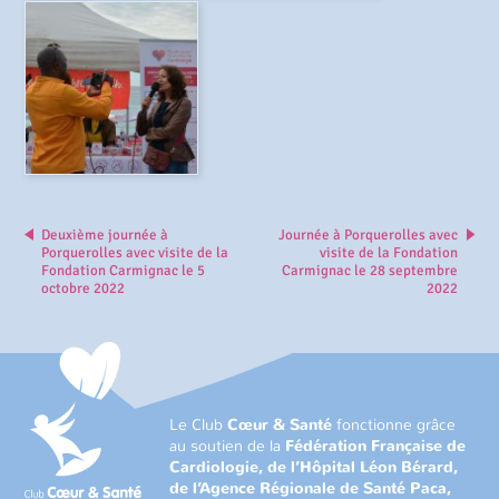
Deuxième journée à
Journée à Porquerolles avec
Porquerolles avec visite de la
visite de la Fondation
Fondation Carmignac le 5
Carmignac le 28 septembre
octobre 2022
2022
Le Club
Cœur & Santé
fonctionne grâce
au soutien de la
Fédération Française de
Cardiologie, de l’Hôpital Léon Bérard,
de l’Agence Régionale de Santé Paca,