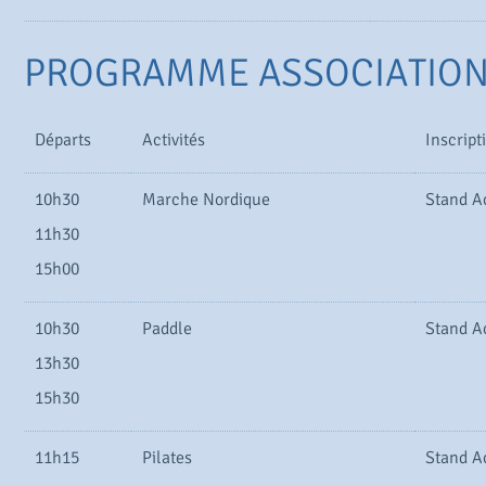
PROGRAMME ASSOCIATIO
Départs
Activités
Inscript
10h30
Marche Nordique
Stand A
11h30
15h00
10h30
Paddle
Stand A
13h30
15h30
11h15
Pilates
Stand A