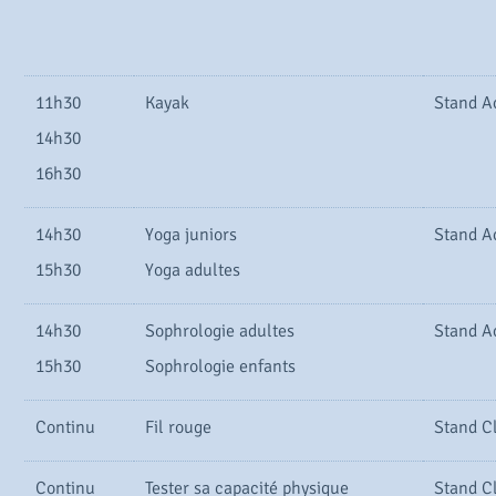
11h30
Kayak
Stand A
14h30
16h30
14h30
Yoga juniors
Stand A
15h30
Yoga adultes
14h30
Sophrologie adultes
Stand A
15h30
Sophrologie enfants
Continu
Fil rouge
Stand C
Continu
Tester sa capacité physique
Stand C