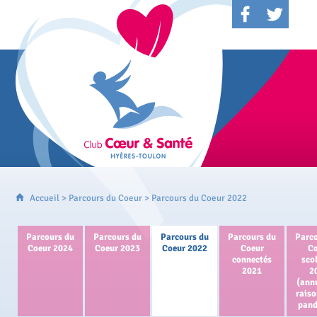
Accueil
>
Parcours du Coeur
> Parcours du Coeur 2022
Parcours du
Parcours du
Parcours du
Parcours du
Parc
Coeur 2024
Coeur 2023
Coeur 2022
Coeur
C
connectés
sco
2021
2
(ann
raiso
pan