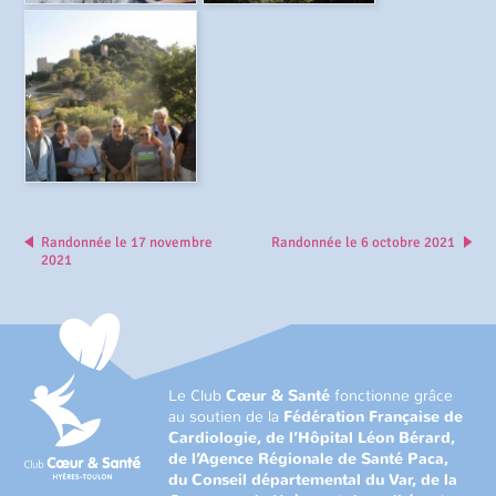
Randonnée le 17 novembre
Randonnée le 6 octobre 2021
2021
Le Club
Cœur & Santé
fonctionne grâce
au soutien de la
Fédération Française de
Cardiologie, de l’Hôpital Léon Bérard,
de l’Agence Régionale de Santé Paca,
du Conseil départemental du Var, de la