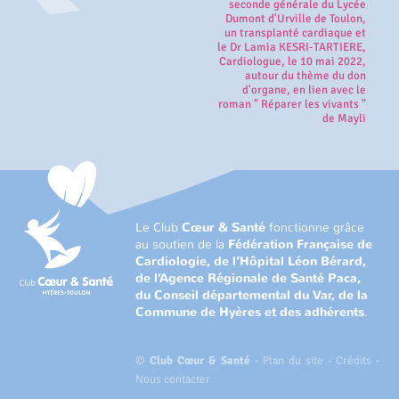
seconde générale du Lycée
Dumont d'Urville de Toulon,
un transplanté cardiaque et
le Dr Lamia KESRI-TARTIERE,
Cardiologue, le 10 mai 2022,
autour du thème du don
d'organe, en lien avec le
roman " Réparer les vivants "
de Mayli
Le Club
Cœur & Santé
fonctionne grâce
au soutien de la
Fédération Française de
Cardiologie, de l’Hôpital Léon Bérard,
de l’Agence Régionale de Santé Paca,
du Conseil départemental du Var, de la
Commune de Hyères et des adhérents
.
©
Club Cœur & Santé
-
Plan du site
-
Crédits
-
Nous contacter