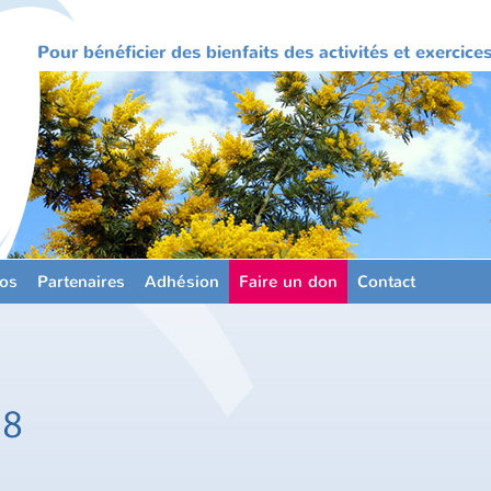
Pour bénéficier des bienfaits des activités et exercic
os
Partenaires
Adhésion
Faire un don
Contact
18