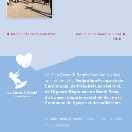
Randonnée le 25 mai 2018
Parcours du Coeur le 5 mai
2018
Le Club
Cœur & Santé
fonctionne grâce
au soutien de la
Fédération Française de
Cardiologie, de l’Hôpital Léon Bérard,
de l’Agence Régionale de Santé Paca,
du Conseil départemental du Var, de la
Commune de Hyères et des adhérents
.
©
Club Cœur & Santé
-
Plan du site
-
Crédits
-
Nous contacter